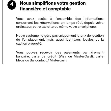
Nous simplifions votre gestion
4
financière et comptable
Vous avez accès à l’ensemble des informations
concernant les réservations, en temps réel, depuis votre
ordinateur, votre tablette ou même votre smartphone.
Notre système ne gère pas uniquement le prix de location
de l’emplacement, mais aussi les taxes locales et la
caution propreté.
Vous pouvez recevoir des paiements par virement
bancaire, carte de crédit (Visa ou MasterCard), carte
bleue ou Bancontact / Mistercash.
Vous encaissez l’ensemble des paiement directement sur
votre compte bancaire, l’argent ne transite jamais par nos
comptes.
Le remboursement des cautions propreté peut se faire
de façon automatique après la fin de la brocante et la
vérification des emplacements.
En cas d'annulation, vous pouvez rembourser très
facilement l'ensemble des clients.